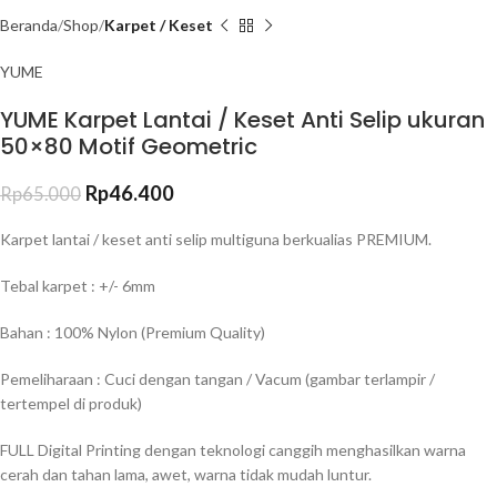
Beranda
Shop
Karpet / Keset
YUME
YUME Karpet Lantai / Keset Anti Selip ukuran
50×80 Motif Geometric
Rp
46.400
Rp
65.000
Karpet lantai / keset anti selip multiguna berkualias PREMIUM.
Tebal karpet : +/- 6mm
Bahan : 100% Nylon (Premium Quality)
Pemeliharaan : Cuci dengan tangan / Vacum (gambar terlampir /
tertempel di produk)
FULL Digital Printing dengan teknologi canggih menghasilkan warna
cerah dan tahan lama, awet, warna tidak mudah luntur.