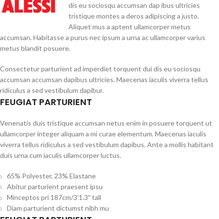
dis eu sociosqu accumsan dap ibus ultricies
tristique montes a deros adipiscing a justo.
Aliquet mus a aptent ullamcorper metus
accumsan. Habitasse a purus nec ipsum a urna ac ullamcorper varius
metus blandit posuere.
Consectetur parturient ad imperdiet torquent dui dis eu sociosqu
accumsan accumsan dapibus ultricies. Maecenas iaculis viverra tellus
ridiculus a sed vestibulum dapibur.
FEUGIAT PARTURIENT
Venenatis duis tristique accumsan netus enim in posuere torquent ut
ullamcorper integer aliquam a mi curae elementum. Maecenas iaculis
viverra tellus ridiculus a sed vestibulum dapibus. Ante a mollis habitant
duis urna cum iaculis ullamcorper luctus.
65% Polyester, 23% Elastane
Abitur parturient praesent ipsu
Minceptos pri 187cm/3’1.3″ tall
Diam parturient dictumst nibh mu