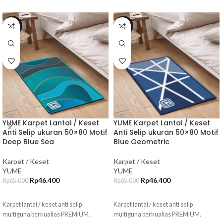
-29%
-29%
YUME Karpet Lantai / Keset
YUME Karpet Lantai / Keset
Anti Selip ukuran 50×80 Motif
Anti Selip ukuran 50×80 Motif
Deep Blue Sea
Blue Geometric
Karpet / Keset
Karpet / Keset
YUME
YUME
Rp
46.400
Rp
46.400
Rp
65.000
Rp
65.000
TAMBAH KE KERANJANG
TAMBAH KE KERANJANG
Karpet lantai / keset anti selip
Karpet lantai / keset anti selip
multiguna berkualias PREMIUM.
multiguna berkualias PREMIUM.