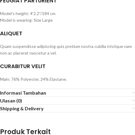
FEUGIAT PARTURIENT
Model's height: 4'2.2”/184 cm
Model is wearing: Size Large
ALIQUET
Quam suspendisse adipiscing quis pretium nostra cubilia tristique nam
non ac placerat nascetur a vel.
CURABITUR VELIT
Main: 76% Polyester, 24% Elastane.
Informasi Tambahan
Ulasan (0)
Shipping & Delivery
Produk Terkait