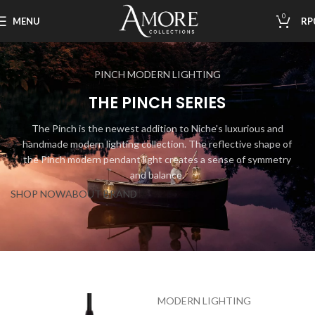
0
MENU
RP
PINCH MODERN LIGHTING
THE PINCH SERIES
The Pinch is the newest addition to Niche's luxurious and
handmade modern lighting collection. The reflective shape of
the Pinch modern pendant light creates a sense of symmetry
and balance.
SHOP NOW
ABOUT BRAND
MODERN LIGHTING