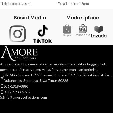
Tebal karpet : +/- 6mm
Tebal karpet : +/- 6mm
Bahan : 100% Nylon (Premium Quality)
Bahan : 100% Nylon (Premium Quality)
Sosial Media
Marketplace
Pemeliharaan : Cuci dengan tangan /
Pemeliharaan : Cuci dengan tangan /
Vacum (gambar terlampir / tertempel
Vacum (gambar terlampir / tertempel
di produk)
di produk)
FULL Digital Printing dengan teknologi
FULL Digital Printing dengan teknologi
canggih menghasilkan warna cerah
canggih menghasilkan warna cerah
dan tahan lama, awet, warna tidak
dan tahan lama, awet, warna tidak
mudah luntur.
mudah luntur.
Lapisan bawah Gel Back Anti Selip
Lapisan bawah Gel Back Anti Selip
Amore Collections menjual karpet eksklusif berkualitas tinggi untuk
sehingga tidak licin dan tahan air
sehingga tidak licin dan tahan air
(Waterproof)
(Waterproof)
mempercantik ruang tamu Anda. Elegan, nyaman, dan berkelas.
HR. Moh. Square, HR Muhammad Square C-12, Pradahkalikendal, Kec.
Dukuhpakis, Surabaya, Jawa Timur 60226
081-1319-0880
0812-4933-5267
info@amorecollections.com