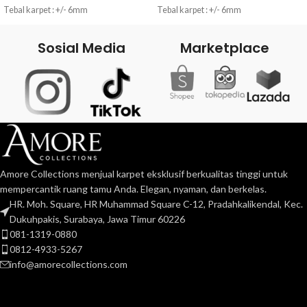
Tebal karpet : +/- 6mm
Tebal karpet : +/- 6mm
Bahan : 100% Nylon (Premium Quality)
Bahan : 100% Nylon (Premium Quality)
Sosial Media
Marketplace
Pemeliharaan : Cuci dengan tangan /
Pemeliharaan : Cuci dengan tangan /
Vacum (gambar terlampir / tertempel
Vacum (gambar terlampir / tertempel
di produk)
di produk)
FULL Digital Printing dengan teknologi
FULL Digital Printing dengan teknologi
canggih menghasilkan warna cerah
canggih menghasilkan warna cerah
dan tahan lama, awet, warna tidak
dan tahan lama, awet, warna tidak
mudah luntur.
mudah luntur.
Lapisan bawah Gel Back Anti Selip
Lapisan bawah Gel Back Anti Selip
Amore Collections menjual karpet eksklusif berkualitas tinggi untuk
sehingga tidak licin dan tahan air
sehingga tidak licin dan tahan air
(Waterproof)
(Waterproof)
mempercantik ruang tamu Anda. Elegan, nyaman, dan berkelas.
HR. Moh. Square, HR Muhammad Square C-12, Pradahkalikendal, Kec.
Dukuhpakis, Surabaya, Jawa Timur 60226
081-1319-0880
0812-4933-5267
info@amorecollections.com