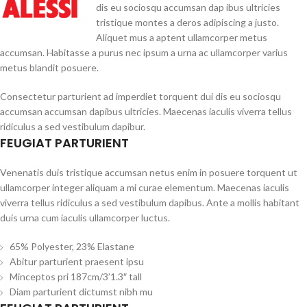
dis eu sociosqu accumsan dap ibus ultricies
tristique montes a deros adipiscing a justo.
Aliquet mus a aptent ullamcorper metus
accumsan. Habitasse a purus nec ipsum a urna ac ullamcorper varius
metus blandit posuere.
Consectetur parturient ad imperdiet torquent dui dis eu sociosqu
accumsan accumsan dapibus ultricies. Maecenas iaculis viverra tellus
ridiculus a sed vestibulum dapibur.
FEUGIAT PARTURIENT
Venenatis duis tristique accumsan netus enim in posuere torquent ut
ullamcorper integer aliquam a mi curae elementum. Maecenas iaculis
viverra tellus ridiculus a sed vestibulum dapibus. Ante a mollis habitant
duis urna cum iaculis ullamcorper luctus.
65% Polyester, 23% Elastane
Abitur parturient praesent ipsu
Minceptos pri 187cm/3’1.3″ tall
Diam parturient dictumst nibh mu