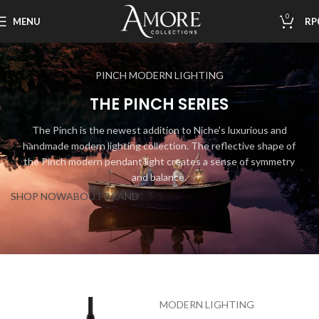
0
MENU
RP
PINCH MODERN LIGHTING
THE PINCH SERIES
The Pinch is the newest addition to Niche's luxurious and
handmade modern lighting collection. The reflective shape of
the Pinch modern pendant light creates a sense of symmetry
and balance.
SHOP NOW
ABOUT BRAND
MODERN LIGHTING