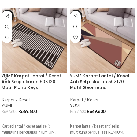
-29%
-29%
YUME Karpet Lantai / Keset
YUME Karpet Lantai / Keset
Anti Selip ukuran 50×120
Anti Selip ukuran 50×120
Motif Piano Keys
Motif Geometric
Karpet / Keset
Karpet / Keset
YUME
YUME
Rp
69.600
Rp
69.600
Rp
97.600
Rp
97.600
TAMBAH KE KERANJANG
TAMBAH KE KERANJANG
Karpet lantai / keset anti selip
Karpet lantai / keset anti selip
multiguna berkualias PREMIUM.
multiguna berkualias PREMIUM.