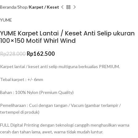
Beranda
Shop
Karpet / Keset
YUME
YUME Karpet Lantai / Keset Anti Selip ukuran
100×150 Motif Whirl Wind
Rp
162.500
Rp
228.000
Karpet lantai / keset anti selip multiguna berkualias PREMIUM.
Tebal karpet : +/- 6mm
Bahan : 100% Nylon (Premium Quality)
Pemeliharaan : Cuci dengan tangan / Vacum (gambar terlampir /
tertempel di produk)
FULL Digital Printing dengan teknologi canggih menghasilkan warna
cerah dan tahan lama, awet, warna tidak mudah luntur.