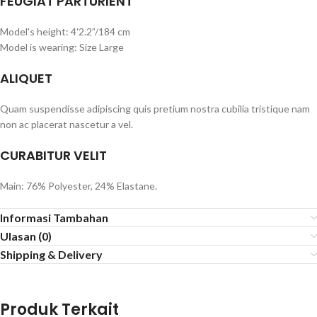
FEUGIAT PARTURIENT
Model's height: 4'2.2”/184 cm
Model is wearing: Size Large
ALIQUET
Quam suspendisse adipiscing quis pretium nostra cubilia tristique nam
non ac placerat nascetur a vel.
CURABITUR VELIT
Main: 76% Polyester, 24% Elastane.
Informasi Tambahan
Ulasan (0)
Shipping & Delivery
Produk Terkait